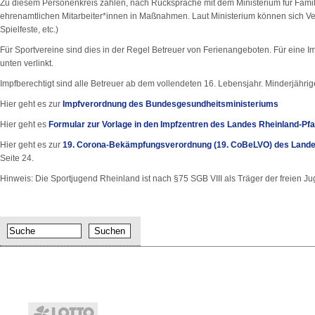
Zu diesem Personenkreis zählen, nach Rücksprache mit dem Ministerium für Familie
ehrenamtlichen Mitarbeiter*innen in Maßnahmen. Laut Ministerium können sich V
Spielfeste, etc.)
Für Sportvereine sind dies in der Regel Betreuer von Ferienangeboten. Für eine I
unten verlinkt.
Impfberechtigt sind alle Betreuer ab dem vollendeten 16. Lebensjahr. Minderjähri
Hier geht es zur
Impfverordnung des Bundesgesundheitsministeriums
Hier geht es
Formular zur Vorlage in den Impfzentren des Landes Rheinland-Pfa
Hier geht es zur
19. Corona-Bekämpfungsverordnung (19. CoBeLVO) des Landes
Seite 24.
Hinweis: Die Sportjugend Rheinland ist nach §75 SGB VIII als Träger der freien Jug