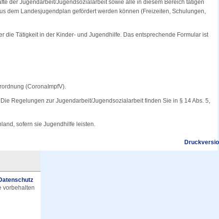
te der Jugendarbeit/Jugendsozialarbeit sowie alle in diesem Bereich tätigen
 aus dem Landesjugendplan gefördert werden können (Freizeiten, Schulungen,
 die Tätigkeit in der Kinder- und Jugendhilfe. Das entsprechende Formular ist
verordnung (CoronaImpfV).
ft. Die Regelungen zur Jugendarbeit/Jugendsozialarbeit finden Sie in § 14 Abs. 5,
and, sofern sie Jugendhilfe leisten.
Druckversi
Datenschutz
e vorbehalten