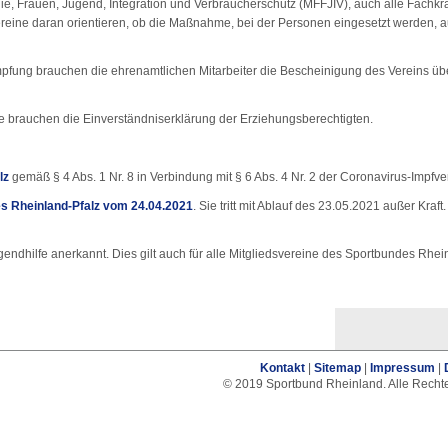
, Frauen, Jugend, Integration und Verbraucherschutz (MFFJIV), auch alle Fachkräf
ereine daran orientieren, ob die Maßnahme, bei der Personen eingesetzt werden,
mpfung brauchen die ehrenamtlichen Mitarbeiter die Bescheinigung des Vereins über
ge brauchen die Einverständniserklärung der Erziehungsberechtigten.
lz
gemäß § 4 Abs. 1 Nr. 8 in Verbindung mit § 6 Abs. 4 Nr. 2 der Coronavirus-Impf
 Rheinland-Pfalz vom 24.04.2021
. Sie tritt mit Ablauf des 23.05.2021 außer Kra
endhilfe anerkannt. Dies gilt auch für alle Mitgliedsvereine des Sportbundes Rheinl
Kontakt
|
Sitemap
|
Impressum
|
© 2019 Sportbund Rheinland. Alle Recht