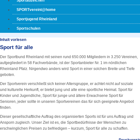
Sportabzeichen
SPORTvereint@home
Sportjugend Rheinland
Sportschulen
Inhalt vorlesen
Sport für alle
Der Sportbund Rheinland mit seinen rund 650.000 Mitgliedern in 3.250 Vereinen,
aufgegliedert in 58 Fachverbände, ist der Sportanbieter Nr. 1 im nördlichen
Rheinland Pfalz. Nirgendwo anders wird Sport in einer solchen Breite und Tiefe
geboten.
Der Sportverein verschließt sich keiner Altersgruppe, er achtet nicht auf soziale
und kulturelle Herkunft, er bietet jung und alte eine sportliche Heimat. Sport für
Kinder und Jugendliche, Sport für junge und ältere Erwachsene Sport für
Senioren, jeder sollte in unseren Sportvereinen das für sich geeignete Angebot
finden.
Dieser gesellschaftliche Auftrag des organisierten Sports ist für uns Auftrag und
Ansporn zugleich. Unser Ziel ist es, die Sportbedürfnisse der Menschen zu
erschwinglichen Preisen zu befriedigen – kurzum, Sport für alle zu schaffen.
Druckversi