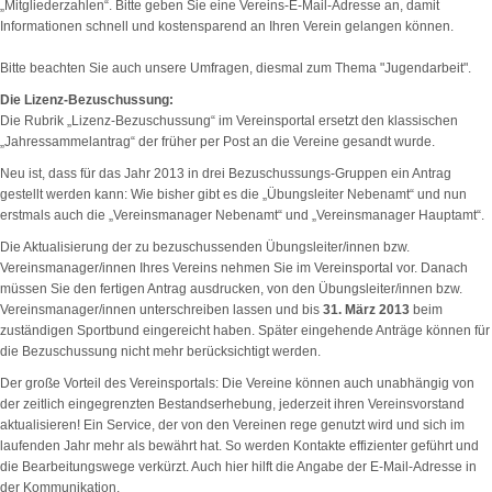
„Mitgliederzahlen“. Bitte geben Sie eine Vereins-E-Mail-Adresse an, damit
Informationen schnell und kostensparend an Ihren Verein gelangen können.
Bitte beachten Sie auch unsere Umfragen, diesmal zum Thema "Jugendarbeit".
Die Lizenz-Bezuschussung:
Die Rubrik „Lizenz-Bezuschussung“ im Vereinsportal ersetzt den klassischen
„Jahressammelantrag“ der früher per Post an die Vereine gesandt wurde.
Neu ist, dass für das Jahr 2013 in drei Bezuschussungs-Gruppen ein Antrag
gestellt werden kann: Wie bisher gibt es die „Übungsleiter Nebenamt“ und nun
erstmals auch die „Vereinsmanager Nebenamt“ und „Vereinsmanager Hauptamt“.
Die Aktualisierung der zu bezuschussenden Übungsleiter/innen bzw.
Vereinsmanager/innen Ihres Vereins nehmen Sie im Vereinsportal vor. Danach
müssen Sie den fertigen Antrag ausdrucken, von den Übungsleiter/innen bzw.
Vereinsmanager/innen unterschreiben lassen und bis
31. März 2013
beim
zuständigen Sportbund eingereicht haben. Später eingehende Anträge können für
die Bezuschussung nicht mehr berücksichtigt werden.
Der große Vorteil des Vereinsportals: Die Vereine können auch unabhängig von
der zeitlich eingegrenzten Bestandserhebung, jederzeit ihren Vereinsvorstand
aktualisieren! Ein Service, der von den Vereinen rege genutzt wird und sich im
laufenden Jahr mehr als bewährt hat. So werden Kontakte effizienter geführt und
die Bearbeitungswege verkürzt. Auch hier hilft die Angabe der E-Mail-Adresse in
der Kommunikation.